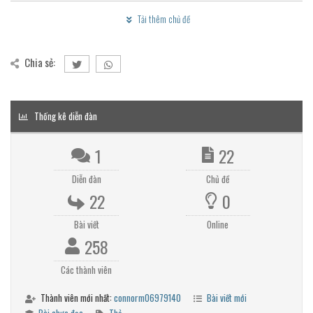
Tải thêm chủ đề
Chia sẻ:
Thống kê diễn đàn
1
22
Diễn đàn
Chủ đề
22
0
Bài viết
Online
258
Các thành viên
Thành viên mới nhất:
connorm06979140
Bài viết mới