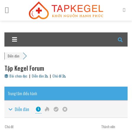
Skip
to
content
Diễn đàn
Tập Kegel Forum
Bài chưa đọc
|
Diễn đàn
|
Chủ đề
Trung tâm điều hành
Diễn đàn
Chủ đề
Thành viên