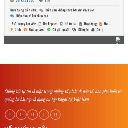
Bài chưa đọc
Thẻ
Biểu tượng diễn đàn:
Diễn đàn không chứa bài viết chưa đọc
Diễn đàn có bài chưa đọc
Biểu tượng bài viết:
Not Replied
Đã trả lời
Hoạt động
Hot
Dính
Unapproved
Đã giải quyết
Riêng tư
Đóng
Chúng tôi tự tin là một trong những tổ chức đi đầu về việc phổ biến và
quảng bá bài tập và dụng cụ tập Kegel tại Việt Nam.