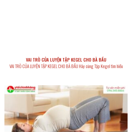
VAI TRÒ CỦA LUYỆN TẬP KEGEL CHO BÀ BẦU
VAI TRÒ CỦA LUYỆN TẬP KEGEL CHO BÀ BẦU Hãy cùng Tập Kegel tìm hiểu