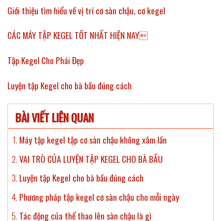
Giới thiệu tìm hiểu về vị trí cơ sàn chậu, cơ kegel
CÁC MÁY TẬP KEGEL TỐT NHẤT HIỆN NAY
Tập Kegel Cho Phái Đẹp
Luyện tập Kegel cho bà bầu đúng cách
BÀI VIẾT LIÊN QUAN
Máy tập kegel tập cơ sàn chậu không xâm lấn
VAI TRÒ CỦA LUYỆN TẬP KEGEL CHO BÀ BẦU
Luyện tập Kegel cho bà bầu đúng cách
Phương pháp tập kegel cơ sàn chậu cho mỗi ngày
Tác động của thể thao lên sàn chậu là gì