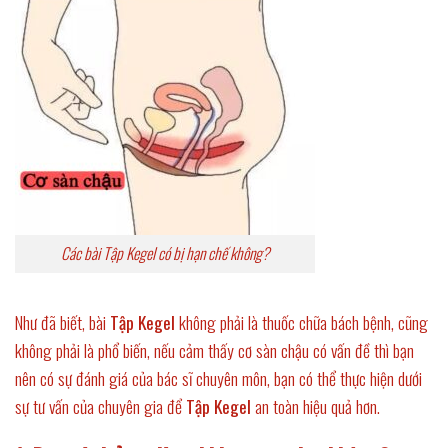
Các bài Tập Kegel có bị hạn chế không?
Như đã biết, bài
Tập Kegel
không phải là thuốc chữa bách bệnh, cũng
không phải là phổ biến, nếu cảm thấy cơ sàn chậu có vấn đề thì bạn
nên có sự đánh giá của bác sĩ chuyên môn, bạn có thể thực hiện dưới
sự tư vấn của chuyên gia để
Tập Kegel
an toàn hiệu quả hơn.