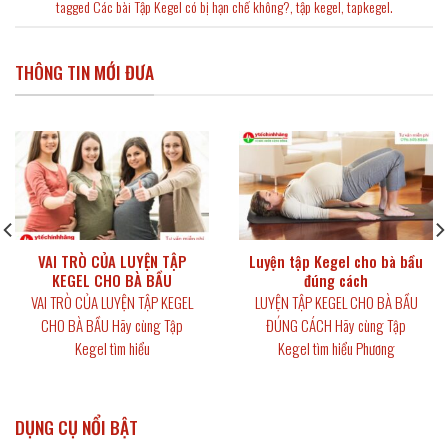
tagged
Các bài Tập Kegel có bị hạn chế không?
,
tập kegel
,
tapkegel
.
THÔNG TIN MỚI ĐƯA
VAI TRÒ CỦA LUYỆN TẬP
Luyện tập Kegel cho bà bầu
KEGEL CHO BÀ BẦU
đúng cách
VAI TRÒ CỦA LUYỆN TẬP KEGEL
LUYỆN TẬP KEGEL CHO BÀ BẦU
CHO BÀ BẦU Hãy cùng Tập
ĐÚNG CÁCH Hãy cùng Tập
Kegel tìm hiểu
Kegel tìm hiểu Phương
DỤNG CỤ NỔI BẬT