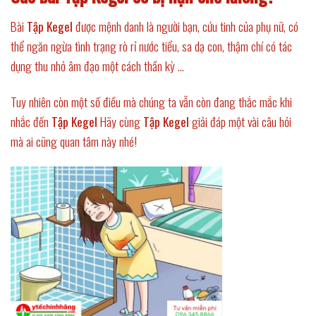
Bài
Tập Kegel
được mệnh danh là người bạn, cứu tinh của phụ nữ, có
thể ngăn ngừa tình trạng rò rỉ nước tiểu, sa dạ con, thậm chí có tác
dụng thu nhỏ âm đạo một cách thần kỳ …
Tuy nhiên còn một số điều mà chúng ta vẫn còn đang thắc mắc khi
nhắc đến
Tập Kegel
Hãy cùng
Tập Kegel
giải đáp một vài câu hỏi
mà ai cũng quan tâm này nhé!