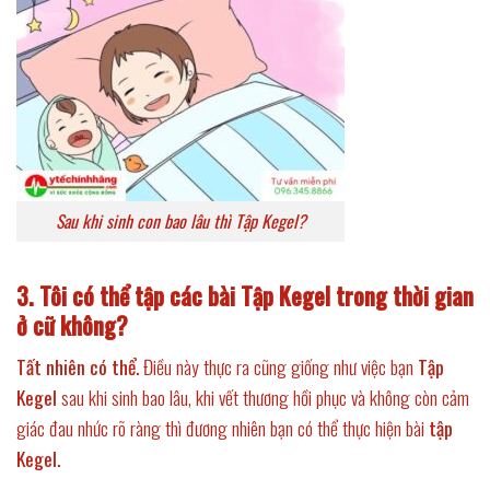
Sau khi sinh con bao lâu thì Tập Kegel?
3. Tôi có thể tập các bài Tập Kegel trong thời gian
ở cữ không?
Tất nhiên có thể.
Điều này thực ra cũng giống như việc bạn
Tập
Kegel
sau khi sinh bao lâu, khi vết thương hồi phục và không còn cảm
giác đau nhức rõ ràng thì đương nhiên bạn có thể thực hiện bài
tập
Kegel.