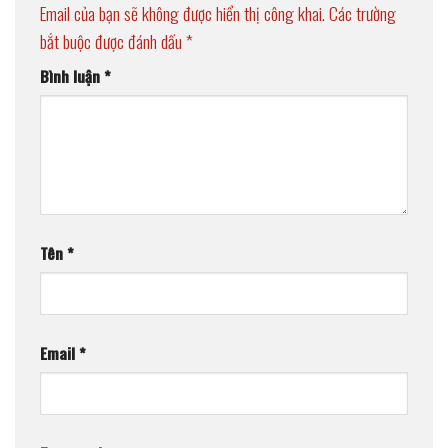
Email của bạn sẽ không được hiển thị công khai.
Các trường
bắt buộc được đánh dấu
*
Bình luận
*
Tên
*
Email
*