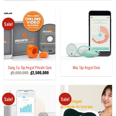
Sale!
Dụng Cụ Tập Kegel Private Gym
Máy Tập Kegel Elvie
Original
Current
₫
5,000,000
₫
2,500,000
price
price
was:
is:
₫5,000,000.
₫2,500,000.
Sale!
Sale!