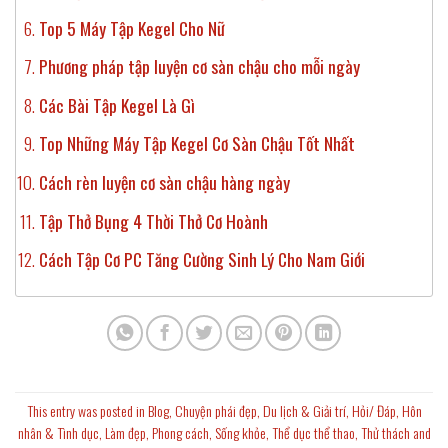
Top 5 Máy Tập Kegel Cho Nữ
Phương pháp tập luyện cơ sàn chậu cho mỗi ngày
Các Bài Tập Kegel Là Gì
Top Những Máy Tập Kegel Cơ Sàn Chậu Tốt Nhất
Cách rèn luyện cơ sàn chậu hàng ngày
Tập Thở Bụng 4 Thời Thở Cơ Hoành
Cách Tập Cơ PC Tăng Cường Sinh Lý Cho Nam Giới
This entry was posted in
Blog
,
Chuyện phái đẹp
,
Du lịch & Giải trí
,
Hỏi/ Đáp
,
Hôn
nhân & Tình dục
,
Làm đẹp
,
Phong cách
,
Sống khỏe
,
Thể dục thể thao
,
Thử thách
and