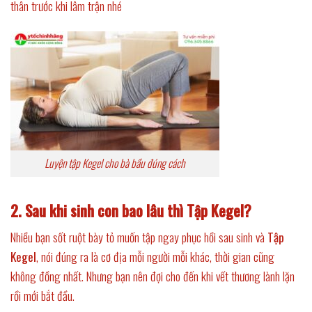
thân trước khi lâm trận nhé
Luyện tập Kegel cho bà bầu đúng cách
2.
Sau khi sinh con bao lâu thì Tập Kegel?
Nhiều bạn sốt ruột bày tỏ muốn tập ngay phục hồi sau sinh và
Tập
Kegel
, nói đúng ra là cơ địa mỗi người mỗi khác, thời gian cũng
không đồng nhất. Nhưng bạn nên đợi cho đến khi vết thương lành lặn
rồi mới bắt đầu.