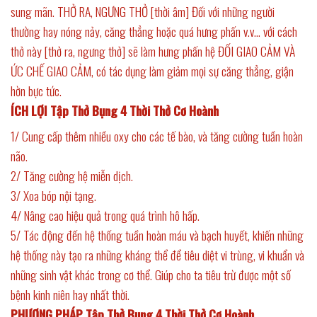
sung mãn. THỞ RA, NGƯNG THỞ [thời âm] Đối với những người
thường hay nóng nảy, căng thẳng hoặc quá hưng phấn v.v… với cách
thở này [thở ra, ngưng thở] sẽ làm hưng phấn hệ ĐỐI GIAO CẢM VÀ
ỨC CHẾ GIAO CẢM, có tác dụng làm giảm mọi sự căng thẳng, giận
hờn bực tức.
ÍCH LỢI
Tập Thở Bụng 4 Thời Thở Cơ Hoành
1/ Cung cấp thêm nhiều oxy cho các tế bào, và tăng cường tuần hoàn
não.
2/ Tăng cường hệ miễn dịch.
3/ Xoa bóp nội tạng.
4/ Nâng cao hiệu quả trong quá trình hô hấp.
5/ Tác động đến hệ thống tuần hoàn máu và bạch huyết, khiến những
hệ thống này tạo ra những kháng thể để tiêu diệt vi trùng, vi khuẩn và
những sinh vật khác trong cơ thể. Giúp cho ta tiêu trừ được một số
bệnh kinh niên hay nhất thời.
PHƯƠNG PHÁP
Tập Thở Bụng 4 Thời Thở Cơ Hoành