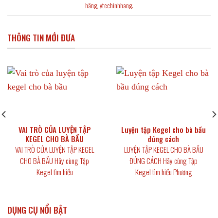
hãng
,
ytechinhhang
.
THÔNG TIN MỚI ĐƯA
VAI TRÒ CỦA LUYỆN TẬP
Luyện tập Kegel cho bà bầu
KEGEL CHO BÀ BẦU
đúng cách
VAI TRÒ CỦA LUYỆN TẬP KEGEL
LUYỆN TẬP KEGEL CHO BÀ BẦU
CHO BÀ BẦU Hãy cùng Tập
ĐÚNG CÁCH Hãy cùng Tập
Kegel tìm hiểu
Kegel tìm hiểu Phương
DỤNG CỤ NỔI BẬT