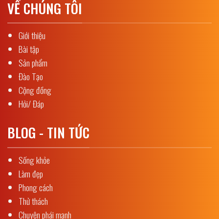
VỀ CHÚNG TÔI
Giới thiệu
Bài tập
Sản phẩm
Đào Tạo
Cộng đồng
Hỏi/ Đáp
BLOG - TIN TỨC
Sống khỏe
Làm đẹp
Phong cách
Thử thách
Chuyện phái mạnh