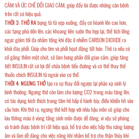
CẢM VÀ ỨC CHẾ ĐỐI GIAO CẢM, giúp đẩy lùi được những căn bệnh
trên rất có hiệu quả.
THỜI 3: THỞ RA
bụng từ từ xẹp xuống, đẩy cơ hòanh lên cao hơn,
các tạng phủ dồn lên, các khoang liên sườn thu hẹp lại, thể tích lồng
ngực giảm tối đa nhằm tống khí độc ô nhiễm CARBON DIOXIDE ra
khỏi đáy phổi. Giúp cho tim và phổi họat động tốt hơn. Thở ra nếu có
cố gắng thêm một chút, sẽ làm hưng phấn đối giao cảm, giúp tăng
tiết INSULIN rất có lợi để chữa bệnh tiểu đường và có thể thay thế
thuốc chích INSULIN từ ngoài vào cơ thể.
THỜI 4: NGƯNG THỞ
tạo ra sự thay đổi ngược lại phản xạ sinh lý
bình thường. Ngưng thở còn làm cho lượng CO2 trong máu tăng lên,
có tác dụng kích thích trung tâm hô hấp ở hành tủy, điều khiển hít vào
sâu hơn. Khi thở ra, ngưng thở kết hợp với nhíu hậu môn sẽ giúp cho
lưu thông máu ở vùng tầng sinh môn được dễ dàng, vì vậy sẽ phòng
và tránh được bệnh trĩ rất hiệu quả, hổ trợ cho việc hấp thu năng lượng
âm và làm dễ dàng cho việc nâng khí nhằm bổ trợ cho thận thủy khí