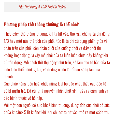
Tập Thở Bụng 4 Thời Thở Cơ Hoành
Phương pháp thở thông thường là thế nào?
Theo cách thở thông thường, khi ta hít vào, thở ra… chúng ta chỉ dùng
1/3 hay một nửa thể tích của phổi, tức là ta chỉ sử dụng phần giữa và
phần trên của phổi, còn phần dưới của cuống phổi và đáy phổi thì
không hoạt động, vì vậy mà phổi của ta luôn luôn chứa đầy không khí
cũ tồn đọng. Với cách thở thụ động như trên, sẽ làm cho tế bào của ta
luôn luôn thiếu dưỡng khí, và đương nhiên là tế bào sẽ bị lão hoá
nhanh.
Các chức năng tiêu hoá, chức năng loại bỏ các chất thải, các độc tố
sẽ bị ngăn trở. Đó cũng là nguyên nhân phát sinh gây ra cảm lạnh và
các bệnh thuộc về hô hấp.
Với một con người có sức khoẻ bình thường, dung tích của phổi có sức
chứa khoảng 5 lít không khí. Khi chúng ta hít vào, thở ra một cách thụ