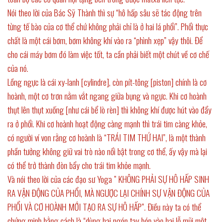
Nói theo lời của Bác Sỹ Thành thì sự “hô hấp sâu sẽ tác động trên
từng tế bào của cơ thể chứ không phải chỉ là ở hai lá phổi”. Phổi thực
chất là một cái bơm, bơm không khí vào ra “phình xẹp” vậy thôi. Để
cho cái máy bơm đó làm việc tốt, ta cần phải biết một chút về cơ chế
của nó.
Lồng ngực là cái xy-lanh [cylindre], còn pít-tông [piston] chính là cơ
hoành, một cơ trơn nằm vắt ngang giữa bụng và ngực. Khi cơ hoành
thụt lên thụt xuống [như cái bể lò rèn] thì không khí được hút vào đẩy
ra ở phổi. Khi cơ hoành hoạt động càng mạnh thì trái tim càng khỏe,
có người ví von rằng cơ hoành là “TRÁI TIM THỨ HAI”, là một thành
phần tưởng không giữ vai trò nào nổi bật trong cơ thể, ấy vậy mà lại
có thể trở thành đòn bẩy cho trái tim khỏe mạnh.
Và nói theo lời của các đạo sư Yoga ” KHÔNG PHẢI SỰ HÔ HẤP SINH
RA VẬN ĐỘNG CỦA PHỔI, MÀ NGƯỢC LẠI CHÍNH SỰ VẬN ĐỘNG CỦA
PHỔI VÀ CƠ HOÀNH MỚI TẠO RA SỰ HÔ HẤP”. Điều này ta có thể
chứng minh bằng cách là “dùng hai ngón tay bóp vào hai lỗ mũi một