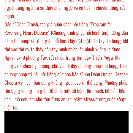
người đang ngủ” ta sẽ thấy phần ngực và cơ hoành chuyển động rất
mạnh.
Bác sĩ Dean Ornish, tác giả cuốn sách nổi tiếng “Program for
Reversing Heart Disease” (Chương trình phục hồi bệnh tim) hướng dẫn
cách thở bụng rất đơn giản, dễ làm. Hãy đặt một bàn tay lên bụng, khi
thở vào thở ra, ta thấy bàn tay mình nhích lên nhích xuống là được.
Ngày nay, ở phương Tây, rất nhiều trung tâm dạy Thiền, Yoga, Khí
công… để chữa bệnh cũng chủ yếu là dạy phương pháp thở bụng. Các
phương pháp trị liệu nổi tiếng của các bác sĩ như Dean Ornish, Deepak
Chopra v.v… căn bản cũng không ngoài cách… thở bụng. Phương pháp
thở bụng không chỉ giúp để chữa một số bệnh tim mạch, hô hấp, tiêu
hóa… mà còn làm cho tâm được an lạc, giảm stress trong cuộc sống
hiện tại.