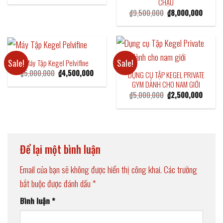
CHẬU
was:
is:
₫6,000,000.
₫5,000,000.
Original
Current
₫
9,500,000
₫
8,000,000
price
price
was:
is:
₫9,500,000.
₫8,000
Sale!
Sale!
Máy Tập Kegel Pelvifine
Original
Current
₫
5,000,000
₫
4,500,000
DỤNG CỤ TẬP KEGEL PRIVATE
price
price
GYM DÀNH CHO NAM GIỚI
was:
is:
₫5,000,000.
₫4,500,000.
Original
Current
₫
5,000,000
₫
2,500,000
price
price
was:
is:
₫5,000,000.
₫2,500
Để lại một bình luận
Email của bạn sẽ không được hiển thị công khai.
Các trường
bắt buộc được đánh dấu
*
Bình luận
*