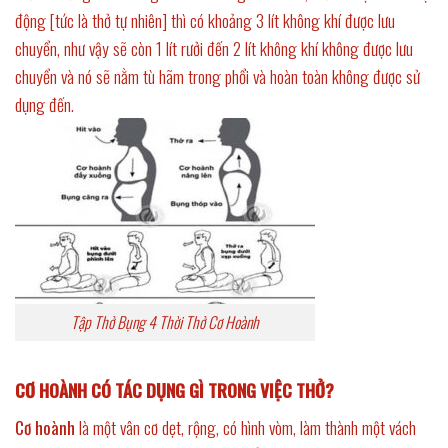
động [tức là thở tự nhiên] thì có khoảng 3 lít không khí được lưu
chuyển, như vậy sẽ còn 1 lít rưởi đến 2 lít không khí không được lưu
chuyển và nó sẽ nằm tù hãm trong phổi và hoàn toàn không được sử
dụng đến.
Tập Thở Bụng 4 Thời Thở Cơ Hoành
CƠ HOÀNH CÓ TÁC DỤNG GÌ TRONG VIỆC THỞ?
Cơ hoành
là một vân cơ dẹt, rộng, có hình vòm, làm thành một vách