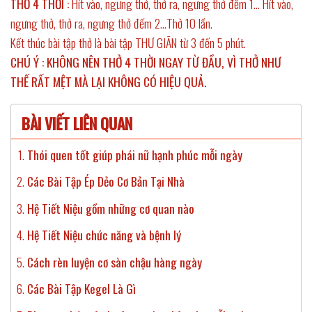
THỞ 4 THỜI :
Hít vào, ngưng thở, thở ra, ngưng thở đếm 1… Hít vào,
ngưng thở, thở ra, ngưng thở đếm 2…Thở 10 lần.
Kết thúc bài tập thở là bài tập THƯ GIÃN từ 3 đến 5 phút.
CHÚ Ý : KHÔNG NÊN THỞ 4 THỜI NGAY TỪ ĐẦU, VÌ THỞ NHƯ
THẾ RẤT MỆT MÀ LẠI KHÔNG CÓ HIỆU QUẢ.
BÀI VIẾT LIÊN QUAN
Thói quen tốt giúp phái nữ hạnh phúc mỗi ngày
Các Bài Tập Ép Dẻo Cơ Bản Tại Nhà
Hệ Tiết Niệu gồm những cơ quan nào
Hệ Tiết Niệu chức năng và bệnh lý
Cách rèn luyện cơ sàn chậu hàng ngày
Các Bài Tập Kegel Là Gì