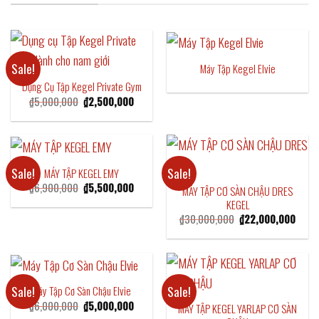
Sale!
Máy Tập Kegel Elvie
Dụng Cụ Tập Kegel Private Gym
Original
Current
₫
5,000,000
₫
2,500,000
price
price
was:
is:
₫5,000,000.
₫2,500,000.
Sale!
Sale!
MÁY TẬP KEGEL EMY
Original
Current
₫
6,900,000
₫
5,500,000
MÁY TẬP CƠ SÀN CHẬU DRES
price
price
KEGEL
was:
is:
₫6,900,000.
₫5,500,000.
Original
Curren
₫
30,000,000
₫
22,000,000
price
price
was:
is:
₫30,000,000.
₫22,0
Sale!
Sale!
Máy Tập Cơ Sàn Chậu Elvie
Original
Current
₫
6,000,000
₫
5,000,000
MÁY TẬP KEGEL YARLAP CƠ SÀN
price
price