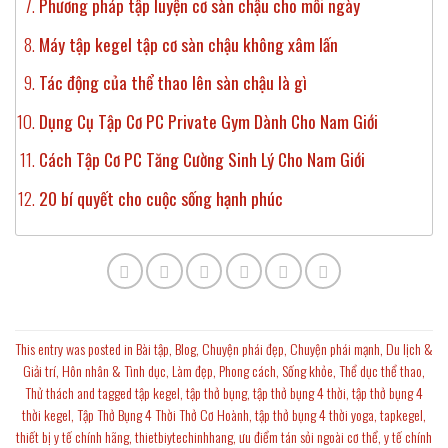
Phương pháp tập luyện cơ sàn chậu cho mỗi ngày
Máy tập kegel tập cơ sàn chậu không xâm lấn
Tác động của thể thao lên sàn chậu là gì
Dụng Cụ Tập Cơ PC Private Gym Dành Cho Nam Giới
Cách Tập Cơ PC Tăng Cường Sinh Lý Cho Nam Giới
20 bí quyết cho cuộc sống hạnh phúc
This entry was posted in
Bài tập
,
Blog
,
Chuyện phái đẹp
,
Chuyện phái mạnh
,
Du lịch &
Giải trí
,
Hôn nhân & Tình dục
,
Làm đẹp
,
Phong cách
,
Sống khỏe
,
Thể dục thể thao
,
Thử thách
and tagged
tập kegel
,
tập thở bụng
,
tập thở bụng 4 thời
,
tập thở bụng 4
thời kegel
,
Tập Thở Bụng 4 Thời Thở Cơ Hoành
,
tập thở bụng 4 thời yoga
,
tapkegel
,
thiết bị y tế chính hãng
,
thietbiytechinhhang
,
ưu điểm tán sỏi ngoài cơ thể
,
y tế chính