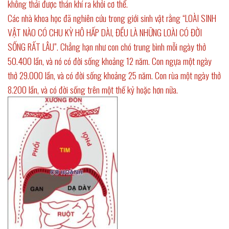
không thải được thán khí ra khỏi cơ thể.
Các nhà khoa học đã nghiên cứu trong giới sinh vật rằng “LOÀI SINH
VẬT NÀO CÓ CHU KỲ HÔ HẤP DÀI, ĐỀU LÀ NHỮNG LOÀI CÓ ĐỜI
SỐNG RẤT LÂU”. Chẳng hạn như con chó trung bình mỗi ngày thở
50.400 lần, và nó có đời sống khoảng 12 năm. Con ngựa một ngày
thở 29.000 lần, và có đời sống khoảng 25 năm. Con rùa một ngày thở
8.200 lần, và có đời sống trên một thế kỷ hoặc hơn nữa.