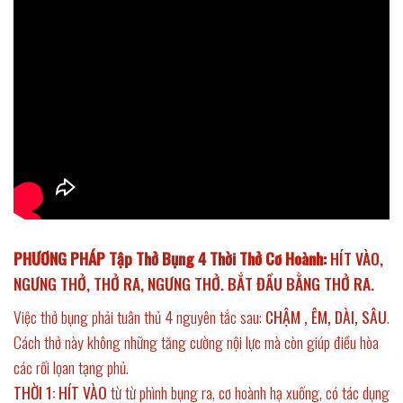
PHƯƠNG PHÁP
Tập Thở Bụng 4 Thời Thở Cơ Hoành
:
HÍT VÀO,
NGƯNG THỞ, THỞ RA, NGƯNG THỞ. BẮT ĐẦU BẰNG THỞ RA.
Việc thở bụng phải tuân thủ 4 nguyên tắc sau:
CHẬM , ÊM, DÀI, SÂU
.
Cách thở này không những tăng cường nội lực mà còn giúp điều hòa
các rối lọan tạng phủ.
THỜI 1: HÍT VÀO
từ từ phình bụng ra, cơ hoành hạ xuống, có tác dụng