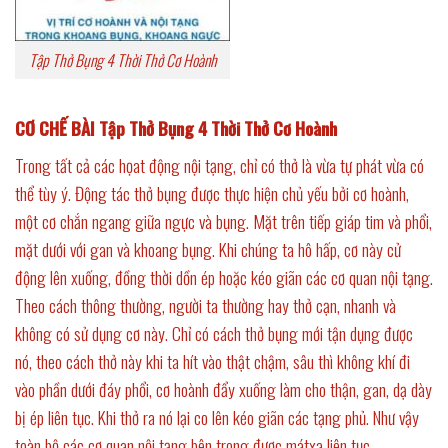
Tập Thở Bụng 4 Thời Thở Cơ Hoành
CƠ CHẾ BÀI
Tập Thở Bụng 4 Thời Thở Cơ Hoành
Trong tất cả các họat động nội tạng, chỉ có thở là vừa tự phát vừa có
thể tùy ý. Động tác thở bụng được thực hiện chủ yếu bởi cơ hoành,
một cơ chắn ngang giữa ngực và bụng. Mặt trên tiếp giáp tim và phổi,
mặt dưới với gan và khoang bụng. Khi chúng ta hô hấp, cơ này cử
động lên xuống, đồng thời dồn ép hoặc kéo giãn các cơ quan nội tạng.
Theo cách thông thường, người ta thường hay thở cạn, nhanh và
không có sử dụng cơ này. Chỉ có cách thở bụng mới tận dụng được
nó, theo cách thở này khi ta hít vào thật chậm, sâu thì không khí đi
vào phần dưới đáy phổi, cơ hoành đẩy xuống làm cho thận, gan, dạ dày
bị ép liên tục. Khi thở ra nó lại co lên kéo giãn các tạng phủ. Như vậy
toàn bộ các cơ quan nội tạng bên trong được mátxa liên tục.