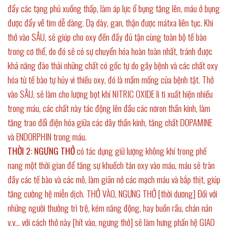
đẩy các tạng phủ xuống thấp, làm áp lực ổ bụng tăng lên, máu ở bụng
được đẩy về tim dễ dàng. Dạ dày, gan, thận được mátxa liên tục. Khi
thở vào SÂU, sẽ giúp cho oxy đến đầy đủ tận cùng toàn bộ tế bào
trong cơ thể, do đó sẽ có sự chuyển hóa hoàn toàn nhất, tránh được
khả năng đào thải những chất có gốc tự do gây bệnh và các chất oxy
hóa từ tế bào tự hủy vì thiếu oxy, đó là mầm mống của bệnh tật. Thở
vào SÂU, sẽ làm cho lượng bọt khí NITRIC OXIDE li ti xuất hiện nhiều
trong máu, các chất này tác động lên đầu các nơron thần kinh, làm
tăng trao đổi điện hóa giữa các dây thần kinh, tăng chất DOPAMINE
và ENDORPHIN trong máu.
THỜI 2: NGƯNG THỞ
có tác dụng giữ lượng không khí trong phế
nang một thời gian để tăng sự khuếch tán oxy vào máu, máu sẽ tràn
đầy các tế bào và các mô, làm giãn nở các mạch máu và bắp thịt, giúp
tăng cường hệ miễn dịch. THỞ VÀO, NGƯNG THỞ [thời dương] Đối với
những người thường trì trệ, kém năng động, hay buồn rầu, chán nản
v.v… với cách thở này [hít vào, ngưng thở] sẽ làm hưng phấn hệ GIAO