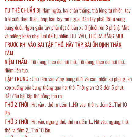
TƯ THẾ CHUẨN BỊ:
Nằm ngửa, hai chân thẳng, thả lỏng tự nhiên, tay
trái xuôi theo thân, lòng bàn tay mở ngữa. Bàn tay phải đặt ở vùng
bụng dưới. Ngón giữa tay phải đặt ở luân xa 3 [dưới rốn 3 phân]. Mắt
và miệng khép nhẹ, lưỡi để tự nhiên. HÍT VÀO, THỞ RA BẰNG MŨI.
TRƯỚC KHI VÀO BÀI TẬP THỞ, HÃY TẬP BÀI ỔN ĐỊNH THÂN,
TÂM.
NIỆM THẦM :
Tôi đang theo dõi hơi thở…Tôi đang theo dõi hơi thở…
Niệm liên tục.
TẬP TRUNG :
Chú tâm vào vùng bụng dưới và cảm nhận sự phồng lên
xẹp xuống của bụng thông qua hơi thở. Thời gian từ 3 đến 5 phút.
Bắt đầu bài tập thở bằng thở ra.
THỞ 2 THỜI :
Hít vào , thở ra đếm 1…Hít vào, thở ra đếm 2…Thở 10
lần.
THỞ 3 THỜI :
Hít vào, ngưng thở, thở ra đếm 1… Hít vào, ngưng thở,
thở ra đếm 2…Thở 10 lần.