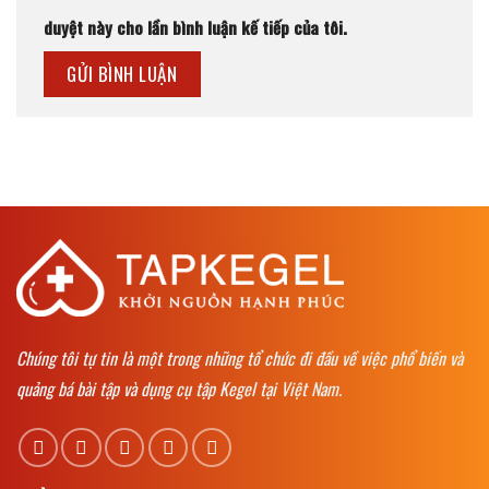
duyệt này cho lần bình luận kế tiếp của tôi.
Chúng tôi tự tin là một trong những tổ chức đi đầu về việc phổ biến và
quảng bá bài tập và dụng cụ tập Kegel tại Việt Nam.