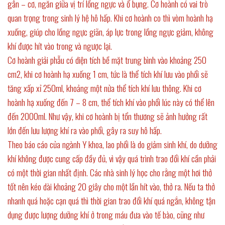
gân – cơ, ngăn giữa vị trí lồng ngực và ổ bụng. Cơ hoành có vai trò
quan trọng trong sinh lý hệ hô hấp. Khi cơ hoành co thì vòm hoành hạ
xuống, giúp cho lồng ngực giãn, áp lực trong lồng ngực giảm, không
khí được hít vào trong và ngược lại.
Cơ hoành giải phẫu có diện tích bề mặt trung bình vào khoảng 250
cm2, khi cơ hoành hạ xuống 1 cm, tức là thể tích khí lưu vào phổi sẽ
tăng xấp xỉ 250ml, khoảng một nửa thể tích khí lưu thông. Khi cơ
hoành hạ xuống đến 7 – 8 cm, thể tích khí vào phổi lúc này có thể lên
đến 2000ml. Như vậy, khi cơ hoành bị tổn thương sẽ ảnh hưởng rất
lớn đến lưu lượng khí ra vào phổi, gây ra suy hô hấp.
Theo báo cáo của ngành Y khoa, lao phổi là do giảm sinh khí, do dưỡng
khí không được cung cấp đầy đủ, vì vậy quá trình trao đổi khí cần phải
có một thời gian nhất định. Các nhà sinh lý học cho rằng một hơi thở
tốt nên kéo dài khoảng 20 giây cho một lần hít vào, thở ra. Nếu ta thở
nhanh quá hoặc cạn quá thì thời gian trao đổi khí quá ngắn, không tận
dụng được lượng dưỡng khí ở trong máu đưa vào tế bào, cũng như