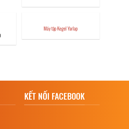
Máy tập Kegel Yarlap
Current
0
price
is:
₫4,500,000.
KẾT NỐI FACEBOOK