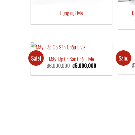
Dụng cụ Elvie
D
Sale!
Sale!
Máy Tập Cơ Sàn Chậu Elvie
₫
Original
Current
₫
6,000,000
₫
5,000,000
price
price
was:
is:
₫6,000,000.
₫5,000,000.