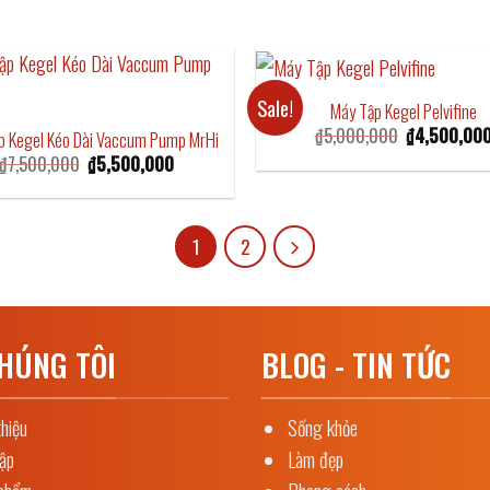
Sale!
Máy Tập Kegel Pelvifine
Original
₫
5,000,000
₫
4,500,00
p Kegel Kéo Dài Vaccum Pump MrHi
price
Original
Current
₫
7,500,000
₫
5,500,000
was:
price
price
₫5,000,000.
was:
is:
₫7,500,000.
₫5,500,000.
1
2
HÚNG TÔI
BLOG - TIN TỨC
thiệu
Sống khỏe
tập
Làm đẹp