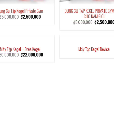
DỤNG CỤ TẬP KEGEL PRIVATE GY
ụng Cụ Tập Kegel Private Gym
CHO NAM GIỚI
Original
Current
₫
5,000,000
₫
2,500,000
price
price
Original
₫
5,000,000
₫
2,500,00
was:
is:
price
₫5,000,000.
₫2,500,000.
was:
₫5,000,000.
Máy Tập Kegel – Dres Kegel
Máy Tập Kegel Device
Original
Current
30,000,000
₫
22,000,000
price
price
was:
is:
₫30,000,000.
₫22,000,000.