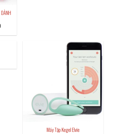
M DÀNH
Current
0
price
is:
₫2,500,000.
Máy Tập Kegel Elvie