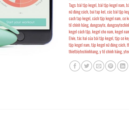
Tags:
bài tập kegel
,
bài tập kegel nam
,
b
nữ đúng cách
,
bai tap kel
,
các bài tập ke
cach tap kegel
,
cách tập kegel nam
,
cơ k
tế chính hãng
,
dungcuyte
,
dungcuytechin
kegel cách tập
,
kegel cho nam
,
kegel na
Elvie
,
tác hai của bài tập kegel
,
tập cơ ke
tập kegel nam
,
tập kegel nữ đúng cách
,
t
thietbiytechinhhang
,
y tế chính hãng
,
yte