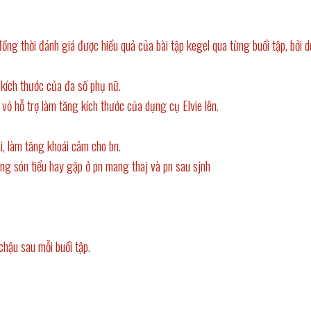
đồng thời đánh giá được hiểu quả của bài tập kegel qua từng buổi tập, bởi
 kích thước của đa số phụ nữ.
vỏ hỗ trợ làm tăng kích thước của dụng cụ Elvie lên.
i, làm tăng khoái cảm cho bn.
ng són tiểu hay gặp ở pn mang thaj và pn sau sjnh
chậu sau mỗi buổi tập.