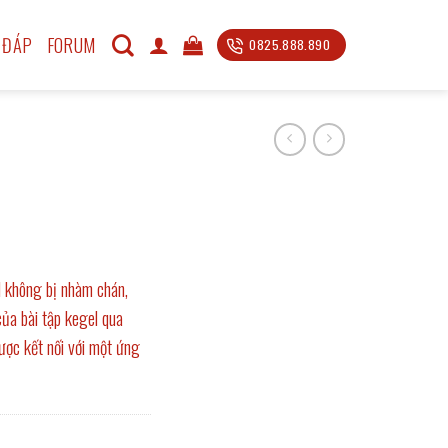
 ĐÁP
FORUM
0825.888.890
l không bị nhàm chán,
của bài tập kegel qua
ược kết nối với một ứng