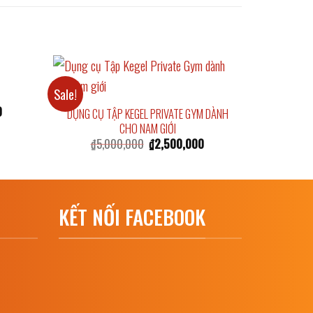
Sale!
Current
0
DỤNG CỤ TẬP KEGEL PRIVATE GYM DÀNH
price
CHO NAM GIỚI
is:
Original
Current
₫
5,000,000
₫
2,500,000
₫5,000,000.
price
price
was:
is:
₫5,000,000.
₫2,500,000.
KẾT NỐI FACEBOOK