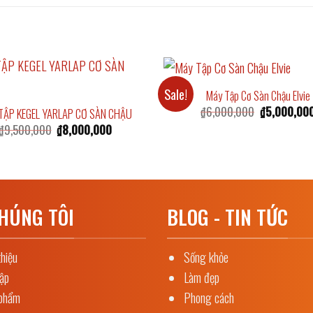
Sale!
Máy Tập Cơ Sàn Chậu Elvie
Original
₫
6,000,000
₫
5,000,00
TẬP KEGEL YARLAP CƠ SÀN CHẬU
price
Original
Current
₫
9,500,000
₫
8,000,000
was:
price
price
₫6,000,000.
was:
is:
₫9,500,000.
₫8,000,000.
HÚNG TÔI
BLOG - TIN TỨC
thiệu
Sống khỏe
tập
Làm đẹp
phẩm
Phong cách