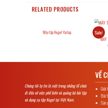
RELATED PRODUCTS
Sale!
Kegel
Máy tập Kegel Yarlap
Current
0,000
MÁY 
price
is:
,000.
₫22,000,000.
VỀ C
Chúng tôi tự tin là một trong những tổ chức
Giới 
đi đầu về việc phổ biến và quảng bá bài tập
Bài 
và dụng cụ tập Kegel tại Việt Nam.
Sản 