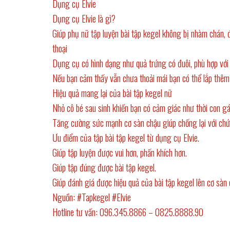
Dụng cụ Elvie
Dụng cụ Elvie là gì?
Giúp phụ nữ tập luyện bài tập kegel không bị nhàm chán, 
thoại
Dụng cụ có hình dạng như quả trứng có đuôi, phù hợp với
Nếu bạn cảm thấy vẫn chưa thoải mái bạn có thể lắp thêm 
Hiệu quả mang lại của bài tập kegel nữ
Nhỏ cô bé sau sinh khiến bạn có cảm giác như thời con gá
Tăng cường sức mạnh cơ sàn chậu giúp chống lại với chứ
Ưu điểm của tập bài tập kegel từ dụng cụ Elvie.
Giúp tập luyện được vui hơn, phấn khích hơn.
Giúp tập đúng được bài tập kegel.
Giúp đánh giá được hiệu quả của bài tập kegel lên cơ sàn 
Nguồn:
#Tapkegel
#Elvie
Hotline tư vấn: 096.345.8866 – 0825.8888.90