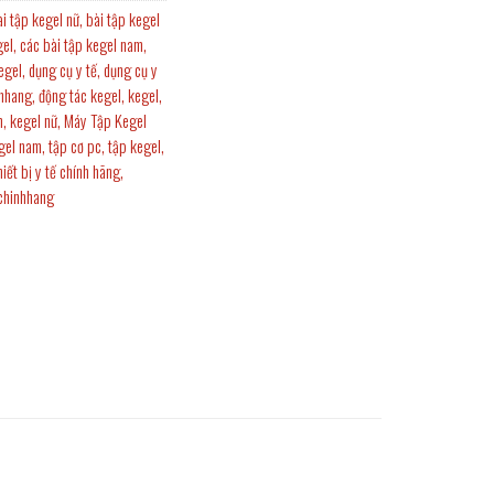
ài tập kegel nữ
,
bài tập kegel
gel
,
các bài tập kegel nam
,
egel
,
dụng cụ y tế
,
dụng cụ y
hhang
,
động tác kegel
,
kegel
,
m
,
kegel nữ
,
Máy Tập Kegel
gel nam
,
tập cơ pc
,
tập kegel
,
hiết bị y tế chính hãng
,
chinhhang