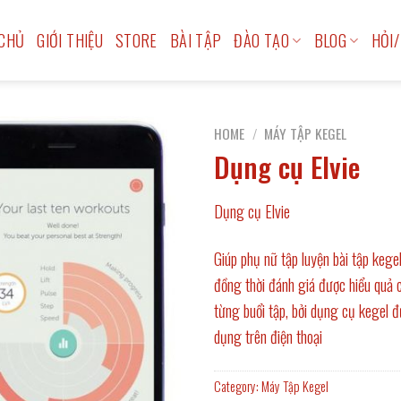
CHỦ
GIỚI THIỆU
STORE
BÀI TẬP
ĐÀO TẠO
BLOG
HỎI/
HOME
/
MÁY TẬP KEGEL
Dụng cụ Elvie
Dụng cụ Elvie
Giúp phụ nữ tập luyện bài tập kege
đồng thời đánh giá được hiểu quả 
từng buổi tập, bởi dụng cụ kegel đ
dụng trên điện thoại
Category:
Máy Tập Kegel